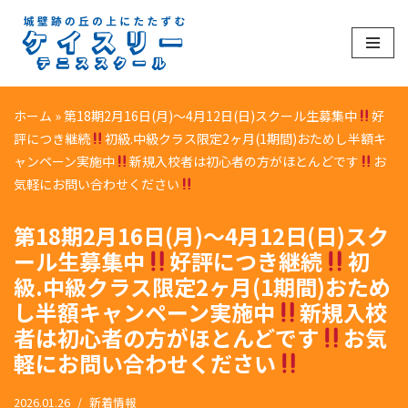
コ
ン
テ
ホーム
»
第18期2月16日(月)〜4月12日(日)スクール生募集中
好
ン
評につき継続
初級.中級クラス限定2ヶ月(1期間)おためし半額キ
ツ
ャンペーン実施中
新規入校者は初心者の方がほとんどです
お
へ
気軽にお問い合わせください
ス
キ
第18期2月16日(月)〜4月12日(日)スク
ッ
ール生募集中
好評につき継続
初
プ
級.中級クラス限定2ヶ月(1期間)おため
し半額キャンペーン実施中
新規入校
者は初心者の方がほとんどです
お気
軽にお問い合わせください
2026.01.26
新着情報