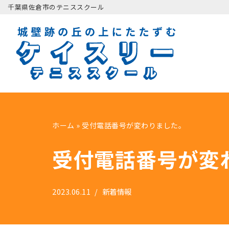
千葉県佐倉市のテニススクール
コ
ン
テ
ン
ツ
へ
ス
ホーム
»
受付電話番号が変わりました。
キ
ッ
受付電話番号が変
プ
2023.06.11
新着情報